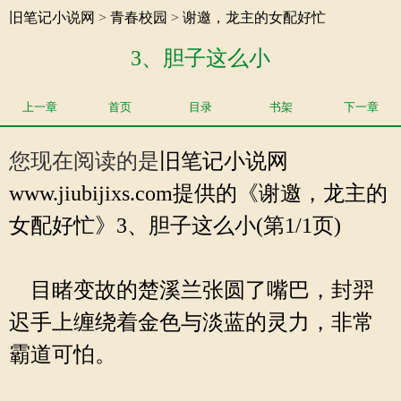
旧笔记小说网
>
青春校园
>
谢邀，龙主的女配好忙
3、胆子这么小
上一章
首页
目录
书架
下一章
您现在阅读的是
旧笔记小说网
www.jiubijixs.com提供的《谢邀，龙主的
女配好忙》3、胆子这么小(第1/1页)
目睹变故的楚溪兰张圆了嘴巴，封羿
迟手上缠绕着金色与淡蓝的灵力，非常
霸道可怕。