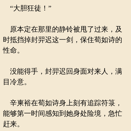
“大胆狂徒！”
原本定在那里的静铃被甩了过来，及
时抵挡掉封羿迟这一剑，保住荀如诗的
性命。
没能得手，封羿迟回身面对来人，满
目冷意。
辛柬裕在荀如诗身上刻有追踪符箓，
能够第一时间感知到她身处险境，急忙
赶来。