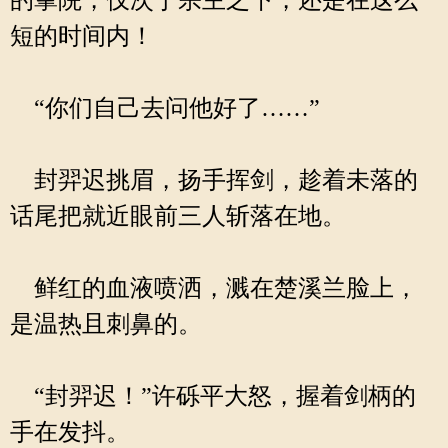
的掌院，仅次于宗主之下，还是在这么
短的时间内！
“你们自己去问他好了……”
封羿迟挑眉，扬手挥剑，趁着未落的
话尾把就近眼前三人斩落在地。
鲜红的血液喷洒，溅在楚溪兰脸上，
是温热且刺鼻的。
“封羿迟！”许砾平大怒，握着剑柄的
手在发抖。