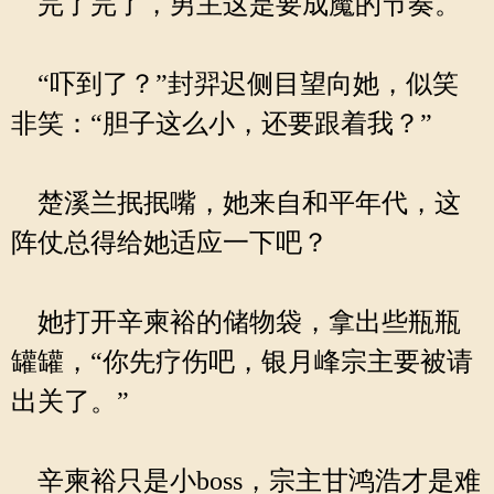
完了完了，男主这是要成魔的节奏。
“吓到了？”封羿迟侧目望向她，似笑
非笑：“胆子这么小，还要跟着我？”
楚溪兰抿抿嘴，她来自和平年代，这
阵仗总得给她适应一下吧？
她打开辛柬裕的储物袋，拿出些瓶瓶
罐罐，“你先疗伤吧，银月峰宗主要被请
出关了。”
辛柬裕只是小boss，宗主甘鸿浩才是难