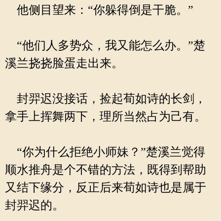
他侧目望来：“你躲得倒是干脆。”
“他们人多势众，我又能怎么办。”楚
溪兰挠挠脸蛋走出来。
封羿迟没接话，捡起荀如诗的长剑，
拿手上挥舞两下，理所当然占为己有。
“你为什么拒绝小师妹？”楚溪兰觉得
顺水推舟是个不错的方法，既得到帮助
又结下缘分，反正后来荀如诗也是属于
封羿迟的。