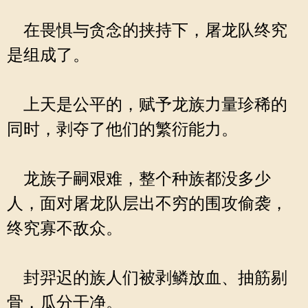
在畏惧与贪念的挟持下，屠龙队终究
是组成了。
上天是公平的，赋予龙族力量珍稀的
同时，剥夺了他们的繁衍能力。
龙族子嗣艰难，整个种族都没多少
人，面对屠龙队层出不穷的围攻偷袭，
终究寡不敌众。
封羿迟的族人们被剥鳞放血、抽筋剔
骨，瓜分干净。