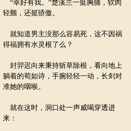
“幸好有我。”楚溪兰一挺胸脯，软肉
轻颤，还挺骄傲。
就知道男主没那么容易死，这不因祸
得福拥有水灵根了么？
封羿迟向来秉持斩草除根，看向地上
躺着的荀如诗，手腕轻轻一动，长剑对
准她的咽喉。
就在这时，洞口处一声威喝穿透进
来：