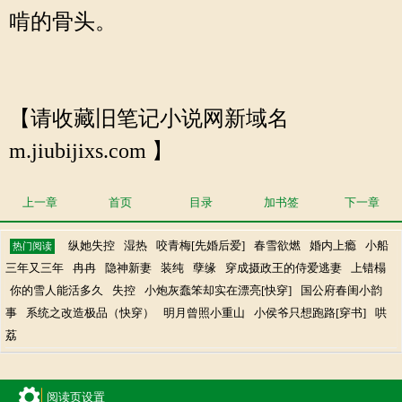
啃的骨头。
【请收藏旧笔记小说网新域名
m.jiubijixs.com 】
上一章
首页
目录
加书签
下一章
纵她失控
湿热
咬青梅[先婚后爱]
春雪欲燃
婚内上瘾
小船
热门阅读
三年又三年
冉冉
隐神新妻
装纯
孽缘
穿成摄政王的侍爱逃妻
上错榻
你的雪人能活多久
失控
小炮灰蠢笨却实在漂亮[快穿]
国公府春闺小韵
事
系统之改造极品（快穿）
明月曾照小重山
小侯爷只想跑路[穿书]
哄
荔
阅读页设置