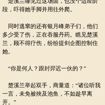
楚溪兰哪见过这场面，也没个适应阶
段，吓得她手脚并用往外爬。
同时逃窜的还有银月峰弟子们，他们
多少受了伤，正在吞服丹药。瞧见楚溪
兰，顾不得疗伤，纷纷提剑企图控制住
她。
“你是何人？跟封羿迟一伙的？”
楚溪兰举起双手，商量道：“诸位听我
一言，未免被殃及池鱼，不如趁早离
开。”