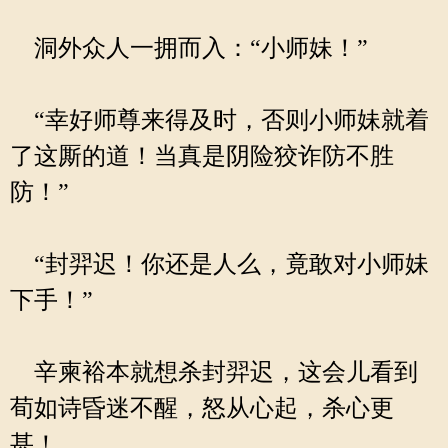
洞外众人一拥而入：“小师妹！”
“幸好师尊来得及时，否则小师妹就着
了这厮的道！当真是阴险狡诈防不胜
防！”
“封羿迟！你还是人么，竟敢对小师妹
下手！”
辛柬裕本就想杀封羿迟，这会儿看到
荀如诗昏迷不醒，怒从心起，杀心更
甚！