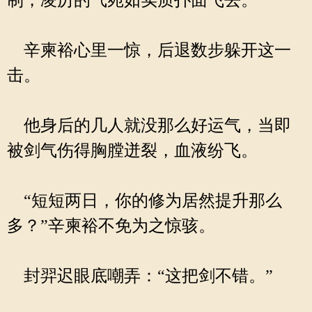
制，凌厉的气宛如实质扑面飞去。
辛柬裕心里一惊，后退数步躲开这一
击。
他身后的几人就没那么好运气，当即
被剑气伤得胸膛迸裂，血液纷飞。
“短短两日，你的修为居然提升那么
多？”辛柬裕不免为之惊骇。
封羿迟眼底嘲弄：“这把剑不错。”