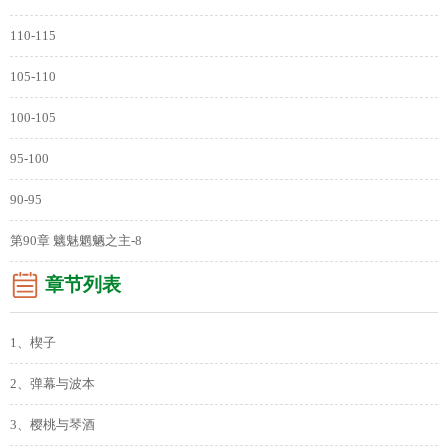
110-115
105-110
100-105
95-100
90-95
第90章 魑魅魍魉之主-8
章节列表
1、楔子
2、弹幕与波本
3、樱桃与琴酒