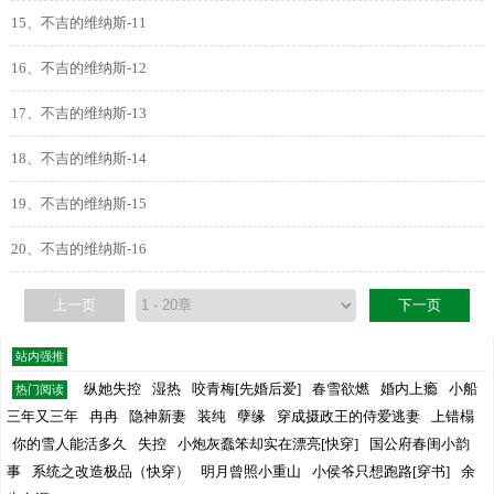
15、不吉的维纳斯-11
16、不吉的维纳斯-12
17、不吉的维纳斯-13
18、不吉的维纳斯-14
19、不吉的维纳斯-15
20、不吉的维纳斯-16
上一页
下一页
站内强推
纵她失控
湿热
咬青梅[先婚后爱]
春雪欲燃
婚内上瘾
小船
热门阅读
三年又三年
冉冉
隐神新妻
装纯
孽缘
穿成摄政王的侍爱逃妻
上错榻
你的雪人能活多久
失控
小炮灰蠢笨却实在漂亮[快穿]
国公府春闺小韵
事
系统之改造极品（快穿）
明月曾照小重山
小侯爷只想跑路[穿书]
余