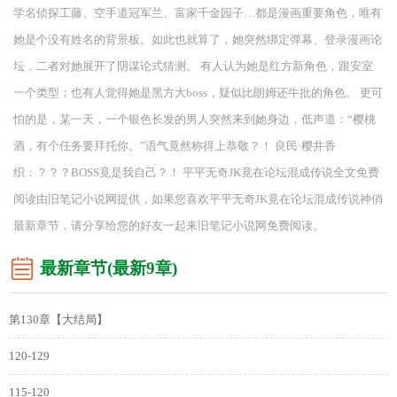
学名侦探工藤、空手道冠军兰、富家千金园子…都是漫画重要角色，唯有
她是个没有姓名的背景板。如此也就算了，她突然绑定弹幕、登录漫画论
坛，二者对她展开了阴谋论式猜测。 有人认为她是红方新角色，跟安室
一个类型；也有人觉得她是黑方大boss，疑似比朗姆还牛批的角色。 更可
怕的是，某一天，一个银色长发的男人突然来到她身边，低声道：“樱桃
酒，有个任务要拜托你。”语气竟然称得上恭敬？！ 良民·樱井香
织：？？？BOSS竟是我自己？！ 平平无奇JK竟在论坛混成传说全文免费
阅读由旧笔记小说网提供，如果您喜欢平平无奇JK竟在论坛混成传说神俏
最新章节，请分享给您的好友一起来旧笔记小说网免费阅读。
最新章节(最新9章)
第130章【大结局】
120-129
115-120