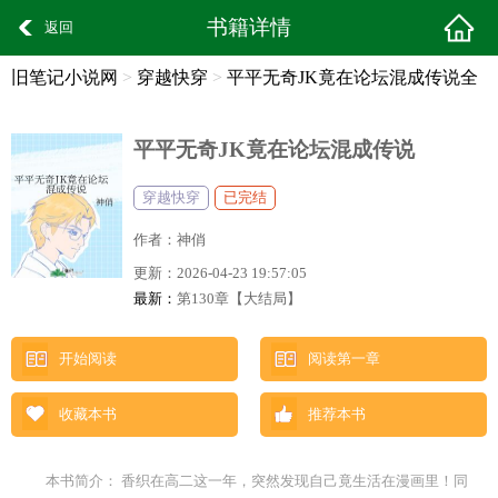
书籍详情
返回
旧笔记小说网
>
穿越快穿
>
平平无奇JK竟在论坛混成传说全
文阅读
平平无奇JK竟在论坛混成传说
穿越快穿
已完结
作者：
神俏
更新：
2026-04-23 19:57:05
最新：
第130章【大结局】
开始阅读
阅读第一章
收藏本书
推荐本书
本书简介： 香织在高二这一年，突然发现自己竟生活在漫画里！同