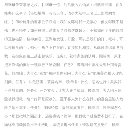
与继母争夺掌家之权。】继母一惊，利爪嵌入八仙桌：细胳膊细腿，你又
能办什么事？【轻扫蛾眉，妆点玉容，请努力获得三名以上郎君的青
睐。】傅粉施朱的世家公子叹道：我知女郎对我一见倾心，但女郎既不魁
伟，也不骁勇，如何称得上是贵女？对着这群超人，不知如何宅斗的顾绵
绵直接破防，精神崩溃。直到她发现，打脸，可以是殴打的打，宅斗，可
以是搏斗的斗，勾心斗角？不存在的，直接短兵相接。从此顾绵绵放飞自
我，在抽象的路上越走越快乐。任务1、获得家族的认可。顾绵绵：原来
把不靠谱的爹抽一顿就行？早说啊。任务2、带着闺中密友去郊外踏青赏
花。顾绵绵：为什么“密友”被绑着你别问，为什么“花”能用藤条抽人你也
别问。任务3、扶危济困，获得名声。顾绵绵：什么，恶名也行？其实我
不是故意的。任务4、开办宴会，让客人宾至如归。顾绵绵：客人陷入危
险被我拯救，给个好评是应该的。至于客人为什么在我办的宴会里陷入危
险？这不重要。任务5、庄园经略，提升家族资产。顾绵绵：没庄园怎么
办？那就把城外圈起来。还要赚钱？简单，那我收个过路费不就行了。在
顾绵绵用骚操作推平主线时，系统又甩出任务：请攻略优质男性。顾绵