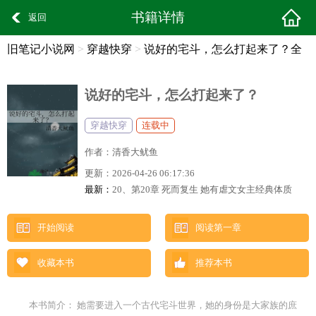
书籍详情
返回
旧笔记小说网
>
穿越快穿
>
说好的宅斗，怎么打起来了？全
文阅读
说好的宅斗，怎么打起来了？
穿越快穿
连载中
作者：
清香大鱿鱼
更新：
2026-04-26 06:17:36
最新：
20、第20章 死而复生 她有虐文女主经典体质
开始阅读
阅读第一章
收藏本书
推荐本书
本书简介： 她需要进入一个古代宅斗世界，她的身份是大家族的庶