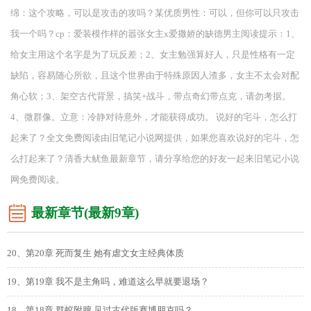
绵：这个攻略，可以是攻击的攻吗？某优质男性：可以，但你可以只攻击
我一个吗？cp：爱装模作样的嚣张女主x爱撒娇的缺德男主阅读提示：1、
给女主用这个名字是为了玩反差；2、女主勉强算好人，只是性格有一定
缺陷，容易随心所欲，且这个世界由于特殊原因人渣多，女主不太会对配
角心软；3、架空古代背景，搞笑+战斗，带点奇幻带点克，请勿考据。
4、微群像。立意：冷静对待意外，才能获得成功。 说好的宅斗，怎么打
起来了？全文免费阅读由旧笔记小说网提供，如果您喜欢说好的宅斗，怎
么打起来了？清香大鱿鱼最新章节，请分享给您的好友一起来旧笔记小说
网免费阅读。
最新章节(最新9章)
20、第20章 死而复生 她有虐文女主经典体质
19、第19章 我不是主角吗，难道这么早就要退场？
18、第18章 群蚁附膻 见过古代版赛博朋克吗？