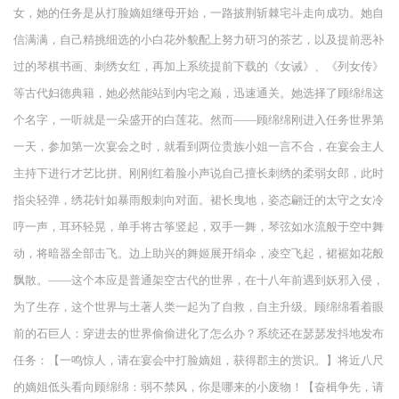
女，她的任务是从打脸嫡姐继母开始，一路披荆斩棘宅斗走向成功。她自
信满满，自己精挑细选的小白花外貌配上努力研习的茶艺，以及提前恶补
过的琴棋书画、刺绣女红，再加上系统提前下载的《女诫》、《列女传》
等古代妇德典籍，她必然能站到内宅之巅，迅速通关。她选择了顾绵绵这
个名字，一听就是一朵盛开的白莲花。然而——顾绵绵刚进入任务世界第
一天，参加第一次宴会之时，就看到两位贵族小姐一言不合，在宴会主人
主持下进行才艺比拼。刚刚红着脸小声说自己擅长刺绣的柔弱女郎，此时
指尖轻弹，绣花针如暴雨般刺向对面。裙长曳地，姿态翩迁的太守之女冷
哼一声，耳环轻晃，单手将古筝竖起，双手一舞，琴弦如水流般于空中舞
动，将暗器全部击飞。边上助兴的舞姬展开绢伞，凌空飞起，裙裾如花般
飘散。——这个本应是普通架空古代的世界，在十八年前遇到妖邪入侵，
为了生存，这个世界与土著人类一起为了自救，自主升级。顾绵绵看着眼
前的石巨人：穿进去的世界偷偷进化了怎么办？系统还在瑟瑟发抖地发布
任务：【一鸣惊人，请在宴会中打脸嫡姐，获得郡主的赏识。】将近八尺
的嫡姐低头看向顾绵绵：弱不禁风，你是哪来的小废物！【奋楫争先，请