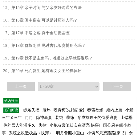
15、第15章 亲子时间 与父亲友好沟通的办法
16、第16章 闺中密友 可以是讨厌的人吗？
17、第17章 不速之客 真千金胡搅蛮缠
18、第18章 群蚁附膻 见过古代版赛博朋克吗？
19、第19章 我不是主角吗，难道这么早就要退场？
20、第20章 死而复生 她有虐文女主经典体质
上一页
下一页
站内强推
纵她失控
湿热
咬青梅[先婚后爱]
春雪欲燃
婚内上瘾
小船
热门阅读
三年又三年
冉冉
隐神新妻
装纯
孽缘
穿成摄政王的侍爱逃妻
上错榻
你的雪人能活多久
失控
小炮灰蠢笨却实在漂亮[快穿]
国公府春闺小韵
事
系统之改造极品（快穿）
明月曾照小重山
小侯爷只想跑路[穿书]
余