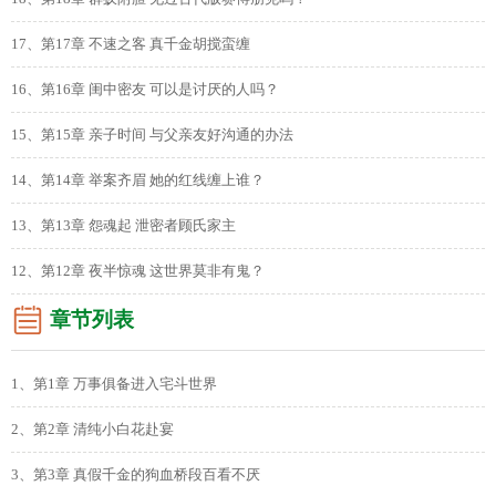
17、第17章 不速之客 真千金胡搅蛮缠
16、第16章 闺中密友 可以是讨厌的人吗？
15、第15章 亲子时间 与父亲友好沟通的办法
14、第14章 举案齐眉 她的红线缠上谁？
13、第13章 怨魂起 泄密者顾氏家主
12、第12章 夜半惊魂 这世界莫非有鬼？
章节列表
1、第1章 万事俱备进入宅斗世界
2、第2章 清纯小白花赴宴
3、第3章 真假千金的狗血桥段百看不厌