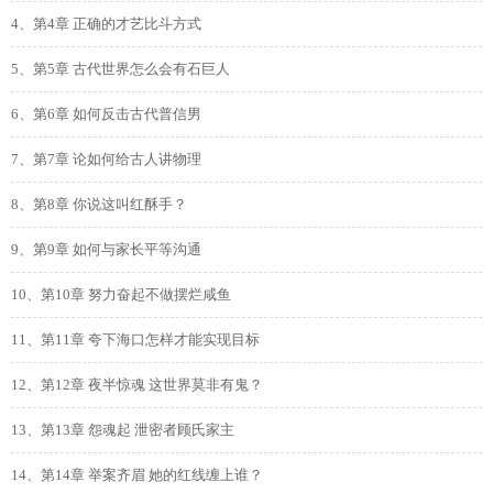
4、第4章 正确的才艺比斗方式
5、第5章 古代世界怎么会有石巨人
6、第6章 如何反击古代普信男
7、第7章 论如何给古人讲物理
8、第8章 你说这叫红酥手？
9、第9章 如何与家长平等沟通
10、第10章 努力奋起不做摆烂咸鱼
11、第11章 夸下海口怎样才能实现目标
12、第12章 夜半惊魂 这世界莫非有鬼？
13、第13章 怨魂起 泄密者顾氏家主
14、第14章 举案齐眉 她的红线缠上谁？