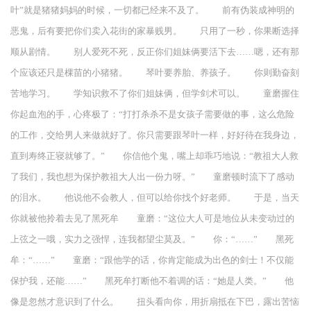
叶”就是猪猪妈妈的时候，一切都已经来不及了。 前有伪装成神明的
恶鬼，后有要把你们卖入花街的家暴贱男。 只用了一秒，你果断选择
顺从剧情。 别人爱死不死，反正你们姐妹俩要活下去……嗯，还有那
个应该还只是棵苗的小猪猪。 琴叶要养胎、养孩子。 你则勤奋刻
苦地学习。 学知识救不了你们姐妹俩，但学剑术可以。 童磨握住
你起血泡的手，心疼极了：“打打杀杀不是女孩子需要做的事，这么危险
的工作，交给男人来做就好了。你只需要跟琴叶一样，好好待在我身边，
直到寿终正寝就够了。” 你信他个鬼，嘴上却乖巧地说：“教祖大人救
了我们，我也想为保护教祖大人出一份力呀。” 童磨顿时流下了感动
的泪水。 他说他不会教人，但可以给你找个好老师。 于是，当天
你就被他拎着去见了黑死牟 童磨：“这位大人可是地位从未变动过的
上弦之一哦，实力之强悍，连我都望尘莫及。” 你：“……” 黑死
牟：“……” 童磨：“跟他学的话，你肯定能成为出色的剑士！不仅能
保护我，还能……” 黑死牟打断他不着调的话：“她是人类。” 他
像是忽然才意识到了什么。 扭头看向你，用折扇抵在下巴，露出苦恼