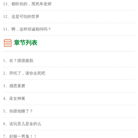
13、都听你的，黑死牟老师
12、这是可怕的世界
11、啊，这样坦诚相待吗？
章节列表
1、在？摸摸腹肌
2、拜托了，请你去死吧
3、感恩童磨
4、巫女神篱
5、你跟他睡了？
6、这玩意儿是金的么
7、好狠一男鬼！！